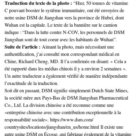
Traduction du texte de la photo :
“Hier, 50 tonnes de vitamine
C pouvant booster le système immunitaire, ont été envoyées de
notre usine DSM de Jiangshan vers la province de Hubei, dont
Wuhan est la capitale. Le texte de la bannière sur le camion
indique : “Dans la lutte contre N-COV, les personnels de DSM
Jiangshan sont de tout coeur avec les habitants de Wuhan”.
Suite de l’article :
Aimant la photo, mais nécessitant une
authentification, j’ai consulté mon correspondant médical en
Chine, Richard Cheng, MD. Il l’a confirmée en disant: « Cela a
été rapporté dans les médias chinois il y a environ 2 semaines ».
Un autre traducteur a également vérifié de manière indépendante
l’exactitude de la traduction.
Soit dit en passant, DSM signifie simplement Dutch State Mines,
la société mère aux Pays-Bas de DSM Jiangshan Pharmaceutical
Co., Ltd. La division chinoise a été reconnue comme une
«entreprise chinoise avec une contribution exceptionnelle à la
responsabilité sociale».
https://www.dsm.com/
countrysites/locations/
jiangshan/en_us/home.html
Il existe une
autre usine DSM en Écosse, qui fabrique également de la vitamine