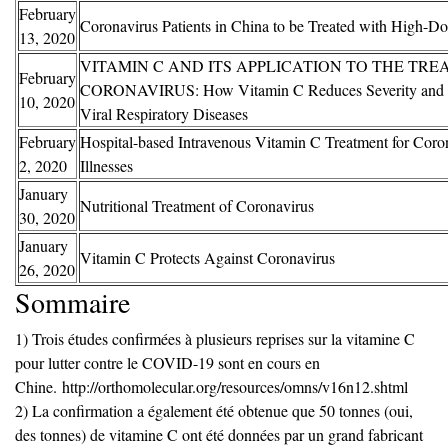
February
Coronavirus Patients in China to be Treated with High-D
13, 2020
VITAMIN C AND ITS APPLICATION TO THE TRE
February
CORONAVIRUS: How Vitamin C Reduces Severity and D
10, 2020
Viral Respiratory Diseases
February
Hospital-based Intravenous Vitamin C Treatment for Coro
2, 2020
Illnesses
January
Nutritional Treatment of Coronavirus
30, 2020
January
Vitamin C Protects Against Coronavirus
26, 2020
Sommaire
1) Trois études confirmées à plusieurs reprises sur la vitamine C
pour lutter contre le COVID-19 sont en cours en
Chine.
http://orthomolecular.
org/resources/omns/v16n12.
shtml
2) La confirmation a également été obtenue que 50 tonnes (oui,
des tonnes) de vitamine C ont été données par un grand fabricant