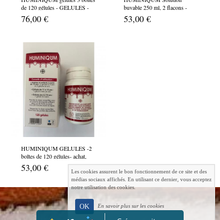
de 120 gélules - GELULES -
buvable 250 ml, 2 flacons -
achat, vente, acide fulvique,
achat, vente, acide fulvique,
76,00 €
53,00 €
acide humique, minéraux
acide humique, minéraux
HUMINIQUM GELULES -2
boîtes de 120 gélules- achat,
vente, acide fulvique, acide
53,00 €
humique, minéraux
Les cookies assurent le bon fonctionnement de ce site et des
médias sociaux affichés. En utilisant ce dernier, vous acceptez
notre utilisation des cookies.
OK
En savoir plus sur les cookies