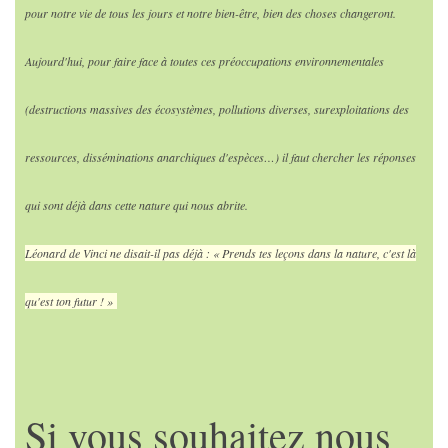
pour notre vie de tous les jours et notre bien-être, bien des choses changeront.
Aujourd'hui, pour faire face à toutes ces préoccupations environnementales
(destructions massives des écosystèmes, pollutions diverses, surexploitations des
ressources, disséminations anarchiques d'espèces…) il faut chercher les réponses
qui sont déjà dans cette nature qui nous abrite.
Léonard de Vinci ne disait-il pas déjà : « Prends tes leçons dans la nature, c'est là
qu'est ton futur ! »
Si vous souhaitez nous