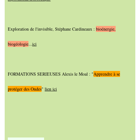
Exploration de l'invisibl
e, Stéphane Cardineaux :
bioénergie,
biogéologie
...
ici
FORMATIONS SERIEUSES Alexis le Moal :
"
Apprendre à se
protéger des Ondes
"
lien ici