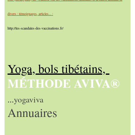
divers : témoignages, articles... :
http://les-scandales-des-vaccinations.fr/
Yoga, bols tibétains,
MÉTHODE AVIVA®
...
yogaviva
Annuaires