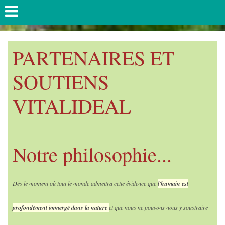
PARTENAIRES ET
SOUTIENS
VITALIDEAL
Notre philosophie...
Dès le moment où tout le monde admettra cette évidence que
l'humain est
profondément immergé dans la nature
et que nous ne pouvons nous y soustraire