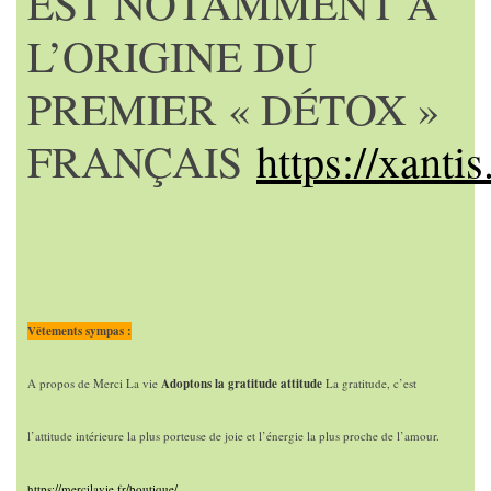
EST NOTAMMENT À
L’ORIGINE DU
PREMIER « DÉTOX »
FRANÇAIS
https://xantis.
Vêtements sympas :
A propos de Merci La vie
Adoptons la gratitude attitude
La gratitude, c’est
l’attitude intérieure la plus porteuse de joie et l’énergie la plus proche de l’amour.
https://mercilavie.fr/boutique/