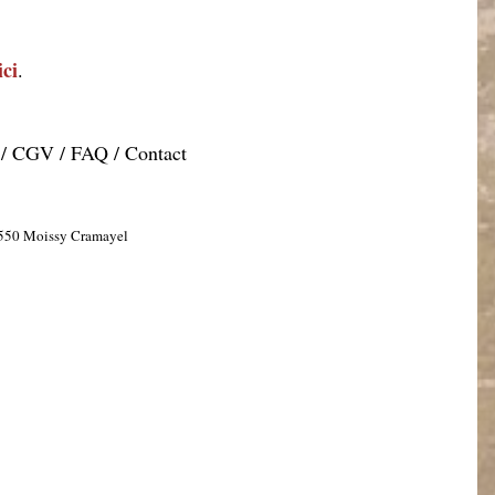
ici
.
/
CGV
/
FAQ
/
Contact
77550 Moissy Cramayel