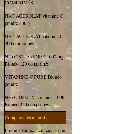
COMPRIMÉS
NAT ACEROLAT vitamine C
poudre 400 g
NAT ACEROLAT vitamine C
200 comprimés
Néo C VITAMINE C1000 mg
Bionéo 120 comprimés
VITAMINE C PURE Bionéo
poudre
Néo C 1000 : Vitamine C 1000
Bioneo 250 comprimés
Compléments naturels
Produits Bionéo : conçus par un