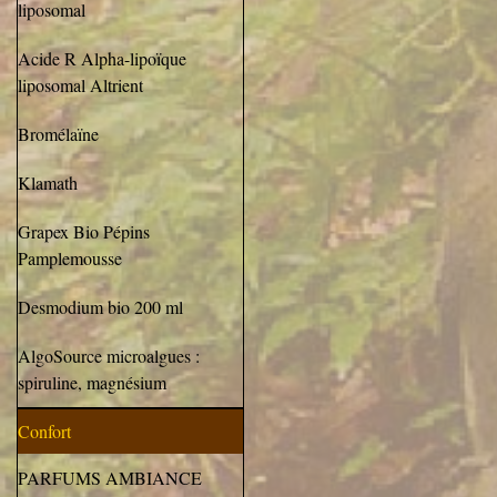
liposomal
Acide R Alpha-lipoïque
liposomal Altrient
Bromélaïne
Klamath
Grapex Bio Pépins
Pamplemousse
Desmodium bio 200 ml
AlgoSource microalgues :
spiruline, magnésium
Confort
PARFUMS AMBIANCE