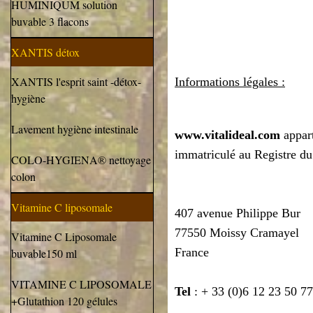
HUMINIQUM solution
buvable 3 flacons
XANTIS détox
XANTIS l'esprit saint -détox-
Informations légales :
hygiène
Lavement hygiène intestinale
www.vitalideal.com
appar
immatriculé au Registre d
COLO-HYGIENA® nettoyage
colon
Vitamine C liposomale
407 avenue Philippe Bur
77550 Moissy Cramayel
Vitamine C Liposomale
France
buvable150 ml
VITAMINE C LIPOSOMALE
Tel
: + 33 (0)6 12 23 50 7
+Glutathion 120 gélules