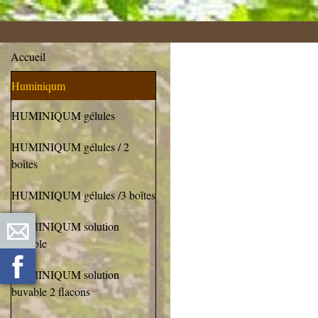
Accueil
Huminiqum
HUMINIQUM gélules
HUMINIQUM gélules / 2
boîtes
HUMINIQUM gélules /3 boîtes
HUMINIQUM solution
buvable
HUMINIQUM solution
buvable 2 flacons