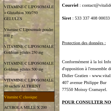
Courriel
: contact@vitali
VITAMINE C LIPOSOMALE
+ Glutathion 300/750
Siret
: 533 337 408 00033
GELULES
Vitamine C Liposomale poudre
400 g
Protection des données :
VITAMINE C LIPOSOMALE
Goldman gélules 250 mg
Conformément à la loi Infor
VITAMINE C LIPOSOMALE
d'opposition à l'ensemble de
Goldman gélules 500 mg
Didier Gratien - www.vita
VITAMINE C LIPOSOMALE
407 avenue Philippe Bur
30 sachets ALTRIENT
77550 Moissy Cramayel.
Vitamine C classique
POUR CONSULTER NO
ACEROLA MILLE X 200