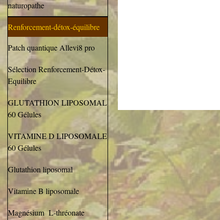
naturopathe
Renforcement-détox-équilibre
Patch quantique Allevi8 pro
Sélection Renforcement-Détox-
Equilibre
GLUTATHION LIPOSOMAL
60 Gélules
VITAMINE D LIPOSOMALE
60 Gélules
Glutathion liposomal
Vitamine B liposomale
Magnésium L-thréonate