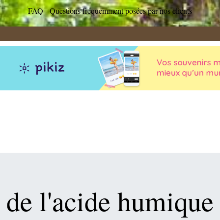
FAQ - Questions fréquemment posées par nos clients
l de l'acide humique