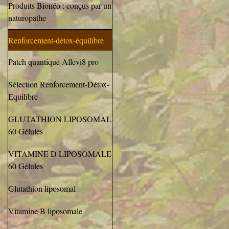
Produits Bionéo : conçus par un
naturopathe
Renforcement-détox-équilibre
Patch quantique Allevi8 pro
Sélection Renforcement-Détox-
Equilibre
GLUTATHION LIPOSOMAL
60 Gélules
VITAMINE D LIPOSOMALE
60 Gélules
Glutathion liposomal
Vitamine B liposomale