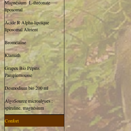
Magnésium L-thréonate
liposomal
Acide R Alpha-lipoïque
liposomal Altrient
Bromélaïne
Klamath
Grapex Bio Pépins
Pamplemousse
Desmodium bio 200 ml
AlgoSource microalgues :
spiruline, magnésium
Confort