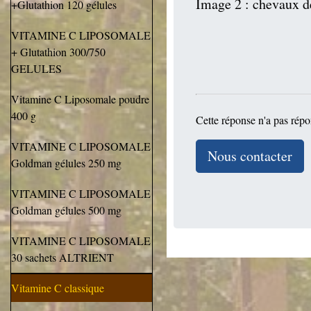
Image 2 : chevaux d
+Glutathion 120 gélules
VITAMINE C LIPOSOMALE
+ Glutathion 300/750
GELULES
Vitamine C Liposomale poudre
400 g
Cette réponse n'a pas répo
VITAMINE C LIPOSOMALE
Nous contacter
Goldman gélules 250 mg
VITAMINE C LIPOSOMALE
Goldman gélules 500 mg
VITAMINE C LIPOSOMALE
30 sachets ALTRIENT
Vitamine C classique