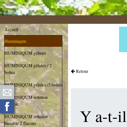
Accueil
Huminiqum
HUMINIQUM gélules
HUMINIQUM gélules / 2
Retour
boîtes
HUMINIQUM gélules /3 boîtes
HUMINIQUM solution
buvable
Y a-t-i
HUMINIQUM solution
buvable 2 flacons