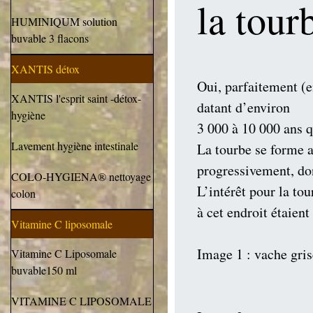
la tour
HUMINIQUM solution
buvable 3 flacons
XANTIS détox
Oui, parfaitement (e
XANTIS l'esprit saint -détox-
datant d’environ
hygiène
3 000 à 10 000 ans q
Lavement hygiène intestinale
La tourbe se forme a
progressivement, do
COLO-HYGIENA® nettoyage
L’intérêt pour la tou
colon
à cet endroit étaient
Vitamine C liposomale
Image 1 : vache gri
Vitamine C Liposomale
buvable150 ml
VITAMINE C LIPOSOMALE