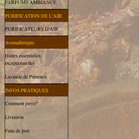
PARFUMS AMBIANCE
PURIFICATION DE L'AIR
PURIFICATEURS D'AIR
Aromathérapie
Huiles essentielles
exceptionnelles
Lavande de Provence
INFOS PRATIQUES
Comment payer?
Livraison
Frais de port