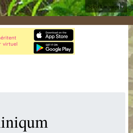
Select Language
▼
miniqum