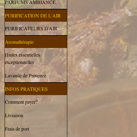
PARFUMS AMBIANCE
PURIFICATION DE L'AIR
PURIFICATEURS D'AIR
Aromathérapie
Huiles essentielles
exceptionnelles
Lavande de Provence
INFOS PRATIQUES
Comment payer?
Livraison
Frais de port