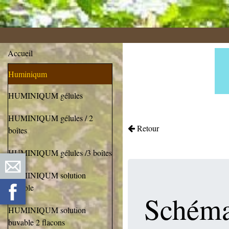
Accueil
Huminiqum
HUMINIQUM gélules
HUMINIQUM gélules / 2
Retour
boîtes
HUMINIQUM gélules /3 boîtes
HUMINIQUM solution
buvable
Schéma
HUMINIQUM solution
buvable 2 flacons