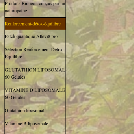
Produits Bionéo : conçus par un
naturopathe
Renforcement-détox-équilibre
Patch quantique Allevi8 pro
Sélection Renforcement-Détox-
Equilibre
GLUTATHION LIPOSOMAL
60 Gélules
VITAMINE D LIPOSOMALE
60 Gélules
Glutathion liposomal
Vitamine B liposomale