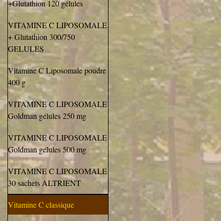
+Glutathion 120 gélules
VITAMINE C LIPOSOMALE
+ Glutathion 300/750
GELULES
Vitamine C Liposomale poudre
400 g
VITAMINE C LIPOSOMALE
Goldman gélules 250 mg
VITAMINE C LIPOSOMALE
Goldman gélules 500 mg
VITAMINE C LIPOSOMALE
30 sachets ALTRIENT
Vitamine C classique