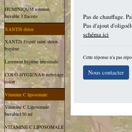
HUMINIQUM solution
Pas de chauffage. Pa
buvable 3 flacons
Pas d'ajout d'oligo
XANTIS détox
schéma ici
XANTIS l'esprit saint -détox-
hygiène
Cette réponse n'a pas répo
Lavement hygiène intestinale
Nous contacter
COLO-HYGIENA® nettoyage
colon
Vitamine C liposomale
Vitamine C Liposomale
buvable150 ml
VITAMINE C LIPOSOMALE