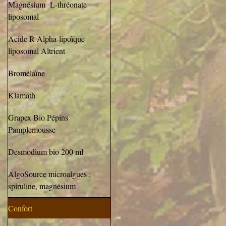
Magnésium L-thréonate
liposomal
Acide R Alpha-lipoïque
liposomal Altrient
Bromélaïne
Klamath
Grapex Bio Pépins
Pamplemousse
Desmodium bio 200 ml
AlgoSource microalgues :
spiruline, magnésium
Confort