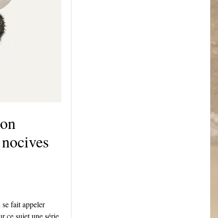
ion
 nocives
 se fait appeler
r ce sujet une série