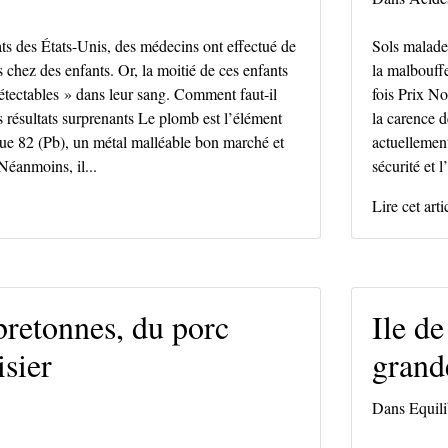
ts des États-Unis, des médecins ont effectué de
Sols malades
 chez des enfants. Or, la moitié de ces enfants
la malbouff
tectables » dans leur sang. Comment faut-il
fois Prix No
es résultats surprenants Le plomb est l’élément
la carence 
e 82 (Pb), un métal malléable bon marché et
actuellement
 Néanmoins, il...
sécurité et 
Lire cet arti
 bretonnes, du porc
Ile d
isier
grand
Dans
Equili