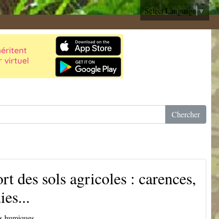
Select Language
▼
t des sols agricoles : carences,
es...
s humiques