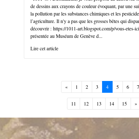
de dessins aux crayons de couleur évoquant, par une sui
la pollution par les substances chimiques et les pesticide
l’agriculture. Il n'y a pas que les grosses bêtes qui dispar
découvrir : https://1011-art.blogspot.com/p/vous-etes-ici
présentée au Muséum de Genève d...
Lire cet article
Précédent
«
1
2
3
4
5
6
11
12
13
14
15
»