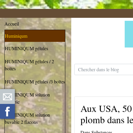
Accueil
Huminiqum
HUMINIQUM gélules
HUMINIQUM gélules / 2
boîtes
HUMINIQUM gélules /3 boîtes
HUMINIQUM solution
buvable
Aux USA, 50 
HUMINIQUM solution
plomb dans le
buvable 2 flacons
Dans
Substances