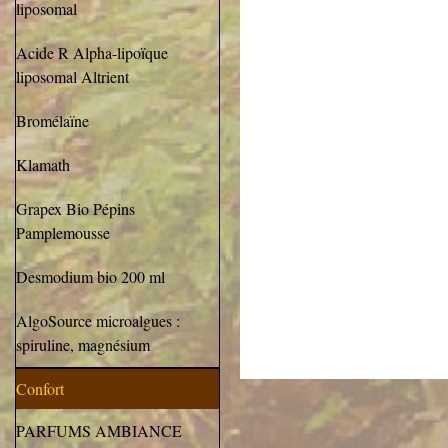
liposomal
Acide R Alpha-lipoïque
liposomal Altrient
Bromélaïne
Klamath
Grapex Bio Pépins
Pamplemousse
Desmodium bio 200 ml
AlgoSource microalgues :
spiruline, magnésium
Confort
PARFUMS AMBIANCE