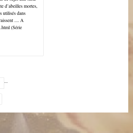
te d’abeilles mortes,
s utilisés dans
aissent .... A
.html (Série
...
7
Suivant