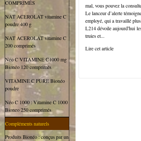
COMPRIMÉS
mal, vous pouvez la consulte
Le lanceur d’alerte témoign
NAT ACEROLAT vitamine C
employé, qui a travaillé plu
poudre 400 g
L214 dévoile aujourd'hui les 
truies et...
NAT ACEROLAT vitamine C
200 comprimés
Lire cet article
Néo C VITAMINE C1000 mg
Bionéo 120 comprimés
VITAMINE C PURE Bionéo
poudre
Néo C 1000 : Vitamine C 1000
Bioneo 250 comprimés
Compléments naturels
Produits Bionéo : conçus par un