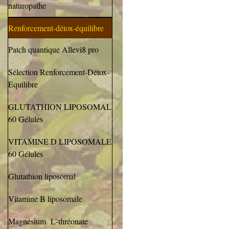
naturopathe
Renforcement-détox-équilibre
Patch quantique Allevi8 pro
Sélection Renforcement-Détox-
Equilibre
GLUTATHION LIPOSOMAL
60 Gélules
VITAMINE D LIPOSOMALE
60 Gélules
Glutathion liposomal
Vitamine B liposomale
Magnésium L-thréonate