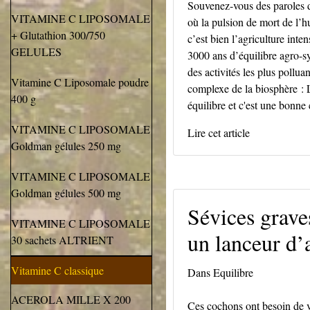
Souvenez-vous des paroles 
VITAMINE C LIPOSOMALE
où la pulsion de mort de l’
+ Glutathion 300/750
c’est bien l’agriculture int
GELULES
3000 ans d’équilibre agro-sy
des activités les plus polluan
Vitamine C Liposomale poudre
complexe de la biosphère : L
400 g
équilibre et c'est une bonne 
VITAMINE C LIPOSOMALE
Lire cet article
Goldman gélules 250 mg
VITAMINE C LIPOSOMALE
Goldman gélules 500 mg
Sévices grave
VITAMINE C LIPOSOMALE
un lanceur d’
30 sachets ALTRIENT
Vitamine C classique
Dans
Equilibre
ACEROLA MILLE X 200
Ces cochons ont besoin de vou