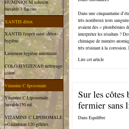
HUMINIQUM solution
buvable 3 flacons
Dans une cinquantaine d’éta
très nombreux tests sanguins
XANTIS détox
avaient des « plombémies dé
XANTIS l'esprit saint -détox-
interpréter les résultats ? D
hygiène
chimique de numéro atomiqu
très résistant à la corrosion.
Lavement hygiène intestinale
Lire cet article
COLO-HYGIENA® nettoyage
colon
Vitamine C liposomale
Sur les côtes
Vitamine C Liposomale
fermier sans l
buvable150 ml
VITAMINE C LIPOSOMALE
Dans
Equilibre
+Glutathion 120 gélules