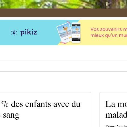
% des enfants avec du
La mor
 sang
maladi
Dans
Acide