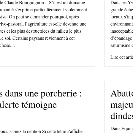
de Claude Bourguignon : S’il est un domaine
Dans les Yv
humanité s’exprime particulièrement violemment
grande éche
ensive. On peut se demander pourquoi, après
locaux s’in
lvo-pastoral, l’agriculture est-elle devenue une
environnante
tes et les plus destructrices du milieu le plus
inacceptabl
e sol. Certains paysans reviennent à cet
d’épandage d
chose....
saturnisme c
Lire cet arti
s dans une porcherie :
Abatt
alerte témoigne
majeu
dinde
Dans
Equili
s, signez la pétition Si cette lettre s'affiche