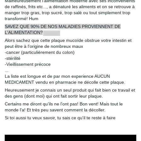
Malheureusement l'alimentation moderne avec ses inconvénients
de raffinés, frits etc..., a dénaturé les aliments et on se retrouve à
manger trop gras, trop sucré, trop salé ou tout simplement trop
transformé! Hum
????
SAVEZ QUE 90% DE NOS MALADIES PROVIENNENT DE
L'ALIMENTATION?
????
????
Alors sachez que cette plaque mucoïde obstrue votre intestin et
peut être à l'origine de nombreux maux
-cancer (particulièrement du colon)
-stérilité
-Vieillissement précoce
...
La liste est longue et de par mon experience AUCUN
MEDICAMENT vendu en pharmacie ne décolle cette plaque.
Heureusement je connais un seul produit qui fait bien ce travail et
des gens (dont moi) qui ont fait sortir leur plaque.
????
????
Certains me diront qu'ils ne l'ont pas! Bon vent! Mais tout le
monde l'a! Et très peu savent comment la décoller.
Si toi aussi tu veux savoir, tu sais ce qu'il te reste à faire
????